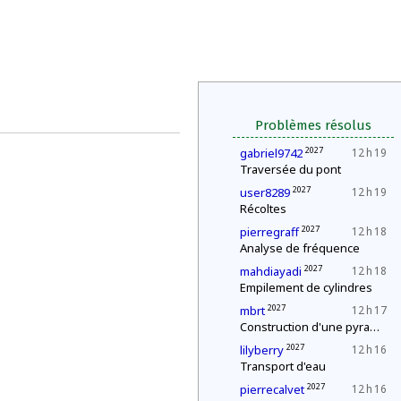
Problèmes résolus
2027
gabriel9742
12 h 19
Traversée du pont
2027
user8289
12 h 19
Récoltes
2027
pierregraff
12 h 18
Analyse de fréquence
2027
mahdiayadi
12 h 18
Empilement de cylindres
2027
mbrt
12 h 17
Construction d'une pyramide
2027
lilyberry
12 h 16
Transport d'eau
2027
pierrecalvet
12 h 16