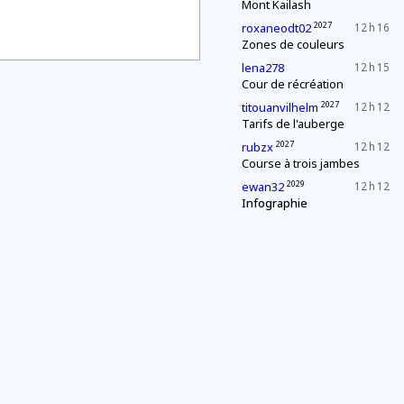
Mont Kailash
2027
roxaneodt02
12 h 16
Zones de couleurs
lena278
12 h 15
Cour de récréation
2027
titouanvilhelm
12 h 12
Tarifs de l'auberge
2027
rubzx
12 h 12
Course à trois jambes
2029
ewan32
12 h 12
Infographie