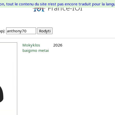
on, tout le contenu du site n'est pas encore traduit pour la langue
France-IOI
pį:
Mokyklos
2026
baigimo metai