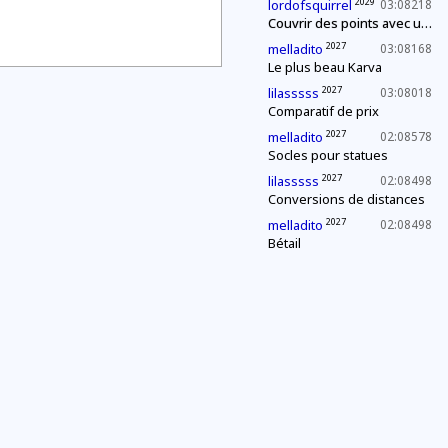
2029
lordofsquirrel
03:08218
Couvrir des points avec un segment de longueur fixe
2027
melladito
03:08168
Le plus beau Karva
2027
lilasssss
03:08018
Comparatif de prix
2027
melladito
02:08578
Socles pour statues
2027
lilasssss
02:08498
Conversions de distances
2027
melladito
02:08498
Bétail