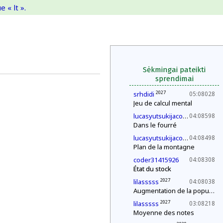
 « lt ».
Sėkmingai pateikti
sprendimai
2027
srhdidi
05:08028
Jeu de calcul mental
2030
lucasyutsukijacono
04:08598
Dans le fourré
2030
lucasyutsukijacono
04:08498
Plan de la montagne
coder31415926
04:08308
État du stock
2027
lilasssss
04:08038
Augmentation de la population
2027
lilasssss
03:08218
Moyenne des notes