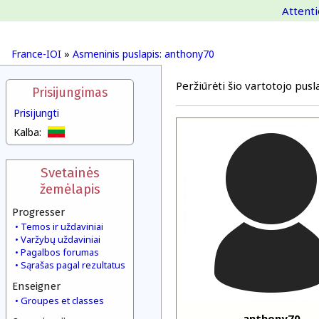
Attenti
France-IOI
»
Asmeninis puslapis: anthony70
Peržiūrėti šio vartotojo pusla
Prisijungimas
Prisijungti
Kalba:
Svetainės
žemėlapis
Progresser
Temos ir uždaviniai
Varžybų uždaviniai
Pagalbos forumas
Sąrašas pagal rezultatus
Enseigner
Groupes et classes
anthony70