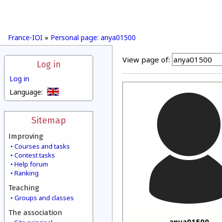
France-IOI
»
Personal page: anya01500
View page of:
Log in
Log in
Language:
Sitemap
Improving
Courses and tasks
Contest tasks
Help forum
Ranking
Teaching
Groups and classes
The association
anya01500