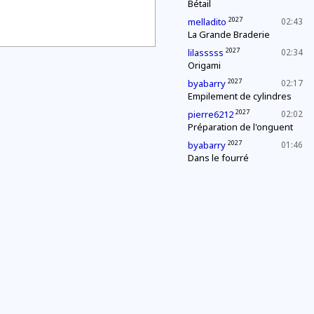
Bétail
2027
melladito
02:43
La Grande Braderie
2027
lilasssss
02:34
Origami
2027
byabarry
02:17
Empilement de cylindres
2027
pierre6212
02:02
Préparation de l'onguent
2027
byabarry
01:46
Dans le fourré