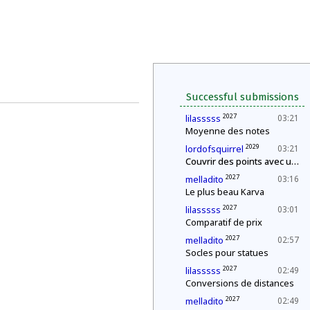
Successful submissions
2027
lilasssss
03:21
Moyenne des notes
2029
lordofsquirrel
03:21
Couvrir des points avec un segment de longueur fixe
2027
melladito
03:16
Le plus beau Karva
2027
lilasssss
03:01
Comparatif de prix
2027
melladito
02:57
Socles pour statues
2027
lilasssss
02:49
Conversions de distances
2027
melladito
02:49