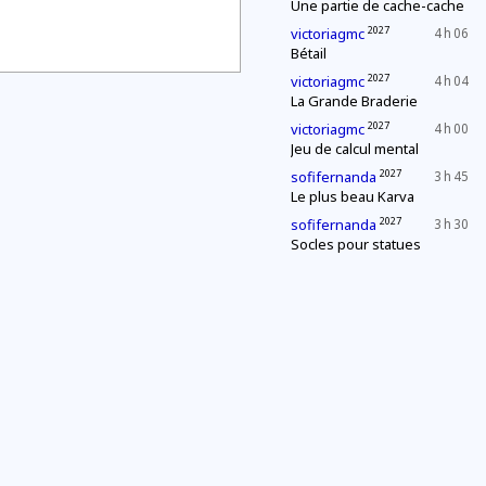
Une partie de cache-cache
2027
victoriagmc
4 h 06
Bétail
2027
victoriagmc
4 h 04
La Grande Braderie
2027
victoriagmc
4 h 00
Jeu de calcul mental
2027
sofifernanda
3 h 45
Le plus beau Karva
2027
sofifernanda
3 h 30
Socles pour statues