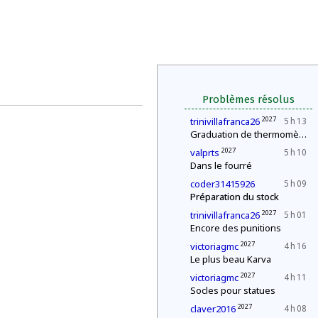
Problèmes résolus
2027
trinivillafranca26
5 h 13
Graduation de thermomètres
2027
valprts
5 h 10
Dans le fourré
coder31415926
5 h 09
Préparation du stock
2027
trinivillafranca26
5 h 01
Encore des punitions
2027
victoriagmc
4 h 16
Le plus beau Karva
2027
victoriagmc
4 h 11
Socles pour statues
2027
claver2016
4 h 08