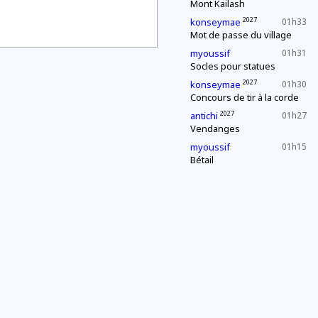
Mont Kailash
2027
konseymae
01h33
Mot de passe du village
myoussif
01h31
Socles pour statues
2027
konseymae
01h30
Concours de tir à la corde
2027
antichi
01h27
Vendanges
myoussif
01h15
Bétail