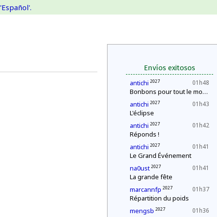
'Español'.
Envíos exitosos
2027
antichi
01h48
Bonbons pour tout le monde !
2027
antichi
01h43
L'éclipse
2027
antichi
01h42
Réponds !
2027
antichi
01h41
Le Grand Événement
2027
na0ust
01h41
La grande fête
2027
marcannfp
01h37
Répartition du poids
2027
mengsb
01h36