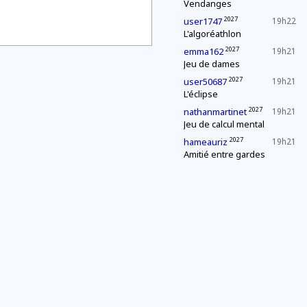
Vendanges
2027
user1747
19h22
L'algoréathlon
2027
emma162
19h21
Jeu de dames
2027
user50687
19h21
L'éclipse
2027
nathanmartinet
19h21
Jeu de calcul mental
2027
hameauriz
19h21
Amitié entre gardes