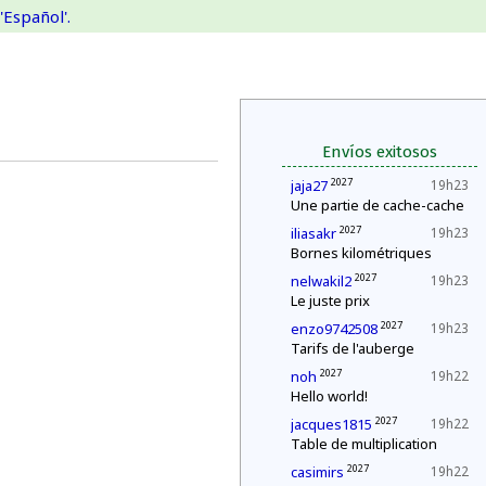
'Español'.
Envíos exitosos
2027
jaja27
19h23
Une partie de cache-cache
2027
iliasakr
19h23
Bornes kilométriques
2027
nelwakil2
19h23
Le juste prix
2027
enzo9742508
19h23
Tarifs de l'auberge
2027
noh
19h22
Hello world!
2027
jacques1815
19h22
Table de multiplication
2027
casimirs
19h22