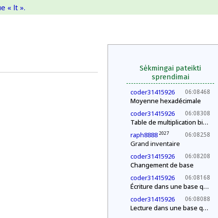
 « lt ».
Sėkmingai pateikti
sprendimai
coder31415926
06:08468
Moyenne hexadécimale
coder31415926
06:08308
Table de multiplication binaire
2027
raph8888
06:08258
Grand inventaire
coder31415926
06:08208
Changement de base
coder31415926
06:08168
Écriture dans une base quelconque
coder31415926
06:08088
Lecture dans une base quelconque