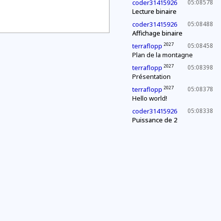
coder31415926
05:08578
Lecture binaire
coder31415926
05:08488
Affichage binaire
2027
terraflopp
05:08458
Plan de la montagne
2027
terraflopp
05:08398
Présentation
2027
terraflopp
05:08378
Hello world!
coder31415926
05:08338
Puissance de 2