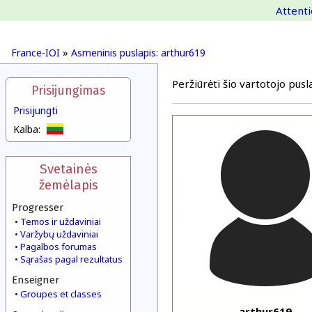
Attenti
France-IOI
»
Asmeninis puslapis: arthur619
Peržiūrėti šio vartotojo pusla
Prisijungimas
Prisijungti
Kalba:
Svetainės
žemėlapis
Progresser
Temos ir uždaviniai
Varžybų uždaviniai
Pagalbos forumas
Sąrašas pagal rezultatus
Enseigner
Groupes et classes
arthur619