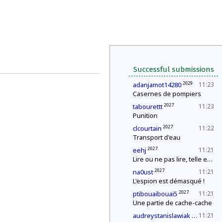
Successful submissions
2029
adanjamot14280
11:23
Casernes de pompiers
2027
tabourettt
11:23
Punition
2027
clcourtain
11:22
Transport d'eau
2027
eehj
11:21
Lire ou ne pas lire, telle est la question
2027
na0ust
11:21
L'espion est démasqué !
2027
ptibouaibouai5
11:21
Une partie de cache-cache
2027
audreystanislawiak
11:21