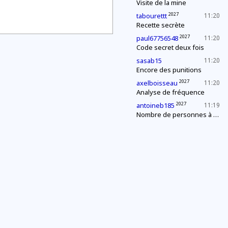
Visite de la mine
2027
tabourettt
11:20
Recette secrète
2027
paul67756548
11:20
Code secret deux fois
sasab15
11:20
Encore des punitions
2027
axelboisseau
11:20
Analyse de fréquence
2027
antoineb185
11:19
Nombre de personnes à la fête