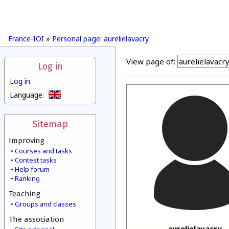
France-IOI
»
Personal page: aurelielavacry
View page of:
Log in
Log in
Language:
Sitemap
Improving
Courses and tasks
Contest tasks
Help forum
Ranking
Teaching
Groups and classes
The association
aurelielavacry