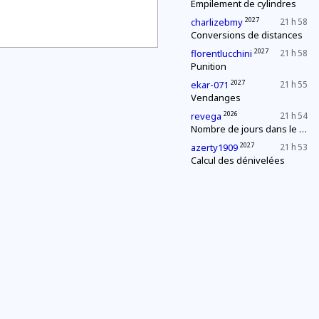
Empilement de cylindres
2027
charlizebmy
21 h 58
Conversions de distances
2027
florentlucchini
21 h 58
Punition
2027
ekar-071
21 h 55
Vendanges
2026
revega
21 h 54
Nombre de jours dans le mois
2027
azerty1909
21 h 53
Calcul des dénivelées