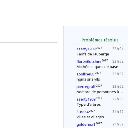
Problèmes résolus
2027
azerty1909
22 h 04
Tarifs de l'auberge
2027
florentlucchini
22 h 02
Mathématiques de base
2027
apolline88
22 h 02
ngms sns vlls
2027
pierregraff
22 h 02
Nombre de personnes à la fête
2027
azerty1909
22 h 00
Type d'arbres
2027
3urec4
21 h 59
Villes et villages
2027
goldenex1
21 h 59