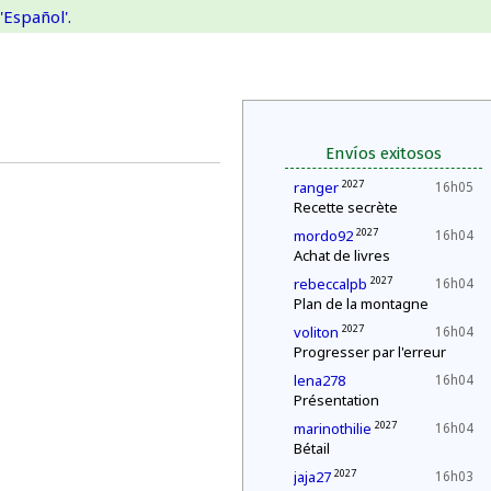
'Español'.
Envíos exitosos
2027
ranger
16h05
Recette secrète
2027
mordo92
16h04
Achat de livres
2027
rebeccalpb
16h04
Plan de la montagne
2027
voliton
16h04
Progresser par l'erreur
lena278
16h04
Présentation
2027
marinothilie
16h04
Bétail
2027
jaja27
16h03