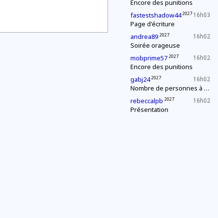
Encore des punitions
2027
fastestshadow44
16h03
Page d'écriture
2027
andrea89
16h02
Soirée orageuse
2027
mobprime57
16h02
Encore des punitions
2027
gabj24
16h02
Nombre de personnes à la fête
2027
rebeccalpb
16h02
Présentation