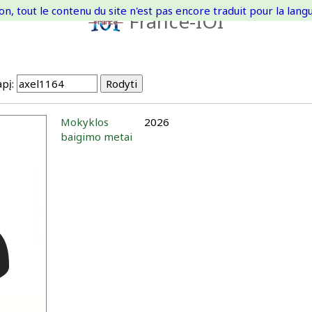
on, tout le contenu du site n'est pas encore traduit pour la langue
France-IOI
pį:
Mokyklos
2026
baigimo metai