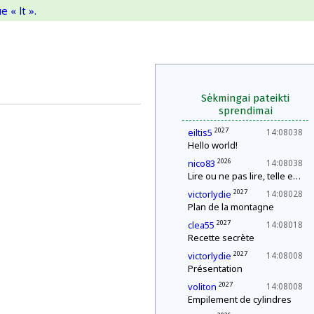
 « lt ».
Sėkmingai pateikti
sprendimai
2027
eiltis5
14:08038
Hello world!
2026
nico83
14:08038
Lire ou ne pas lire, telle est la question
2027
victorlydie
14:08028
Plan de la montagne
2027
clea55
14:08018
Recette secrète
2027
victorlydie
14:08008
Présentation
2027
voliton
14:08008
Empilement de cylindres