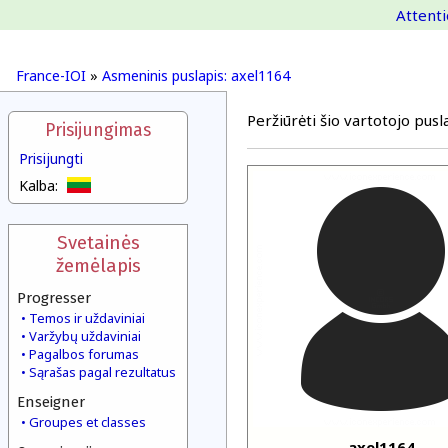
Attenti
France-IOI
»
Asmeninis puslapis: axel1164
Peržiūrėti šio vartotojo pusla
Prisijungimas
Prisijungti
Kalba:
Svetainės
žemėlapis
Progresser
Temos ir uždaviniai
Varžybų uždaviniai
Pagalbos forumas
Sąrašas pagal rezultatus
Enseigner
Groupes et classes
axel1164