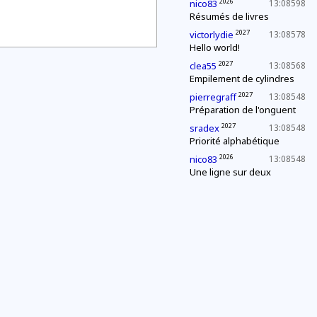
2026
nico83
13:08598
Résumés de livres
2027
victorlydie
13:08578
Hello world!
2027
clea55
13:08568
Empilement de cylindres
2027
pierregraff
13:08548
Préparation de l'onguent
2027
sradex
13:08548
Priorité alphabétique
2026
nico83
13:08548
Une ligne sur deux