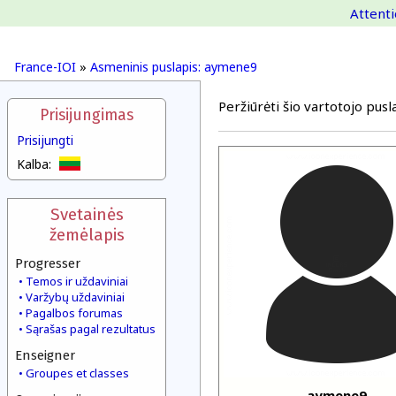
Attenti
France-IOI
»
Asmeninis puslapis: aymene9
Peržiūrėti šio vartotojo pusla
Prisijungimas
Prisijungti
Kalba:
Svetainės
žemėlapis
Progresser
Temos ir uždaviniai
Varžybų uždaviniai
Pagalbos forumas
Sąrašas pagal rezultatus
Enseigner
Groupes et classes
aymene9