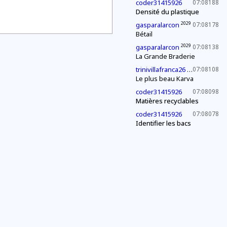
coder31415926
07:08188
Densité du plastique
2029
gasparalarcon
07:08178
Bétail
2029
gasparalarcon
07:08138
La Grande Braderie
2027
trinivillafranca26
07:08108
Le plus beau Karva
coder31415926
07:08098
Matières recyclables
coder31415926
07:08078
Identifier les bacs