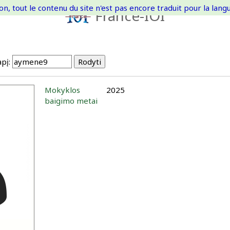
on, tout le contenu du site n'est pas encore traduit pour la langue
France-IOI
pį:
Mokyklos
2025
baigimo metai