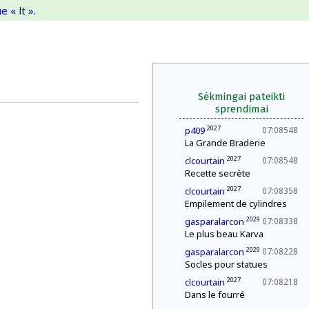
 « lt ».
Sėkmingai pateikti
sprendimai
2027
p409
07:08548
La Grande Braderie
2027
clcourtain
07:08548
Recette secrète
2027
clcourtain
07:08358
Empilement de cylindres
2029
gasparalarcon
07:08338
Le plus beau Karva
2029
gasparalarcon
07:08228
Socles pour statues
2027
clcourtain
07:08218
Dans le fourré