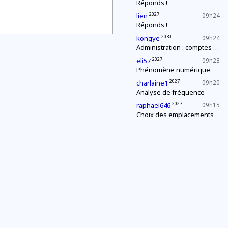
Réponds !
2027
lien
09h24
Réponds !
2030
kongye
09h24
Administration : comptes annuels
2027
eli57
09h23
Phénomène numérique
2027
charlaine1
09h20
Analyse de fréquence
2027
raphael646
09h15
Choix des emplacements