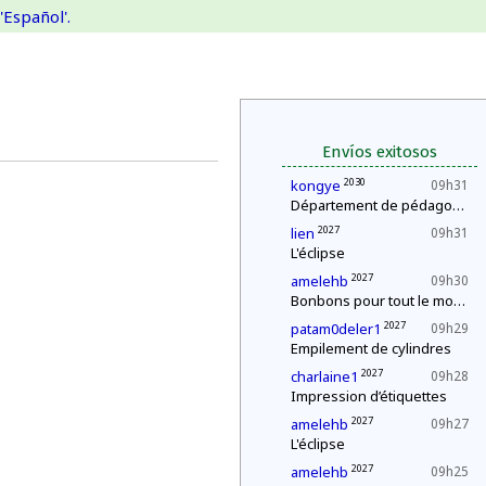
'Español'.
Envíos exitosos
2030
kongye
09h31
Département de pédagogie : le « c'est plus, c'est moins »
2027
lien
09h31
L'éclipse
2027
amelehb
09h30
Bonbons pour tout le monde !
2027
patam0deler1
09h29
Empilement de cylindres
2027
charlaine1
09h28
Impression d’étiquettes
2027
amelehb
09h27
L'éclipse
2027
amelehb
09h25