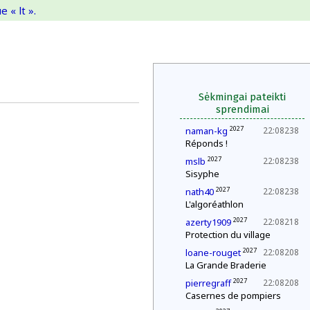
 « lt ».
Sėkmingai pateikti
sprendimai
2027
naman-kg
22:08238
Réponds !
2027
mslb
22:08238
Sisyphe
2027
nath40
22:08238
L'algoréathlon
2027
azerty1909
22:08218
Protection du village
2027
loane-rouget
22:08208
La Grande Braderie
2027
pierregraff
22:08208
Casernes de pompiers