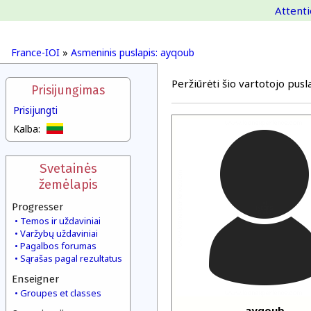
Attenti
France-IOI
»
Asmeninis puslapis: ayqoub
Peržiūrėti šio vartotojo pusla
Prisijungimas
Prisijungti
Kalba:
Svetainės
žemėlapis
Progresser
Temos ir uždaviniai
Varžybų uždaviniai
Pagalbos forumas
Sąrašas pagal rezultatus
Enseigner
Groupes et classes
ayqoub