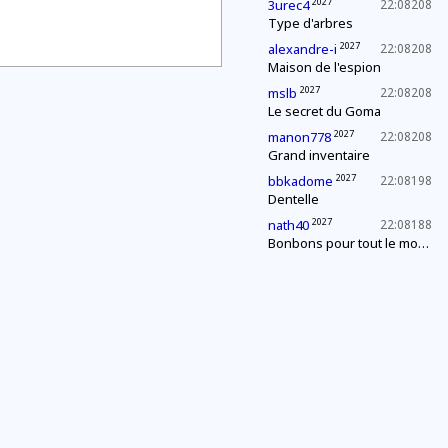
2027
3urec4
22:08208
Type d'arbres
2027
alexandre-i
22:08208
Maison de l'espion
2027
mslb
22:08208
Le secret du Goma
2027
manon778
22:08208
Grand inventaire
2027
bbkadome
22:08198
Dentelle
2027
nath40
22:08188
Bonbons pour tout le monde !