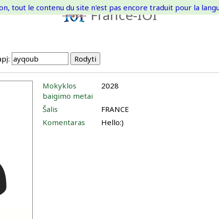
on, tout le contenu du site n'est pas encore traduit pour la langue
France-IOI
pį:
Mokyklos
2028
baigimo metai
Šalis
FRANCE
Komentaras
Hello:)