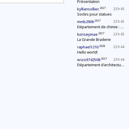
Présentation
2027
kylliansolliec
23 h 45
Socles pour statues
2027
mmb2906
23 h 45
Département de chimie : mélange explosif
2027
konseymae
23 h 45
La Grande Braderie
2028
raphael1210
23 h 44
Hello world!
2027
enzo9742508
23 h 44
Département d'architecture : construction d'une pyramide