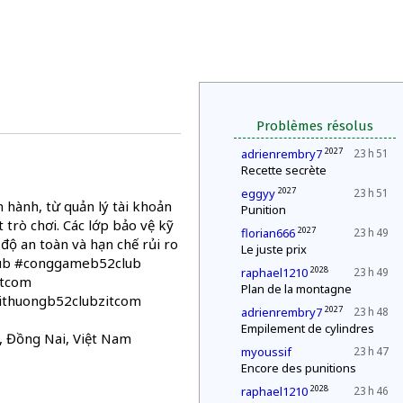
Problèmes résolus
2027
adrienrembry7
23 h 51
Recette secrète
2027
eggyy
23 h 51
 hành, từ quản lý tài khoản
Punition
 trò chơi. Các lớp bảo vệ kỹ
2027
florian666
23 h 49
độ an toàn và hạn chế rủi ro
Le juste prix
club #conggameb52club
2028
raphael1210
23 h 49
itcom
Plan de la montagne
thuongb52clubzitcom
2027
adrienrembry7
23 h 48
Empilement de cylindres
a, Đồng Nai, Việt Nam
myoussif
23 h 47
Encore des punitions
2028
raphael1210
23 h 46