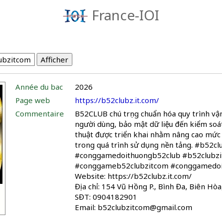
France-IOI
Année du bac
2026
Page web
https://b52clubz.it.com/
Commentaire
B52CLUB chú trọng chuẩn hóa quy trình vận
người dùng, bảo mật dữ liệu đến kiểm soát
thuật được triển khai nhằm nâng cao mức 
trong quá trình sử dụng nền tảng. #b52
#conggamedoithuongb52club #b52clubz
#conggameb52clubzitcom #conggamedoi
Website: https://b52clubz.it.com/
Địa chỉ: 154 Vũ Hồng P., Bình Đa, Biên Hò
SĐT: 0904182901
Email: b52clubzitcom@gmail.com