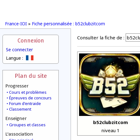
France-IOI
»
Fiche personnalisée : b52clubzitcom
Consulter la fiche de :
Connexion
Se connecter
Langue :
Plan du site
Progresser
Cours et problèmes
Épreuves de concours
Forum d'entraide
Classement
Enseigner
b52clubzitcom
Groupes et classes
niveau 1
L'association