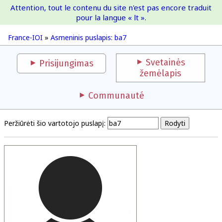
Attention, tout le contenu du site n'est pas encore traduit
France-IOI
pour la langue « lt ».
France-IOI
»
Asmeninis puslapis: ba7
Svetainės
Prisijungimas
žemėlapis
Communauté
Peržiūrėti šio vartotojo puslapį: