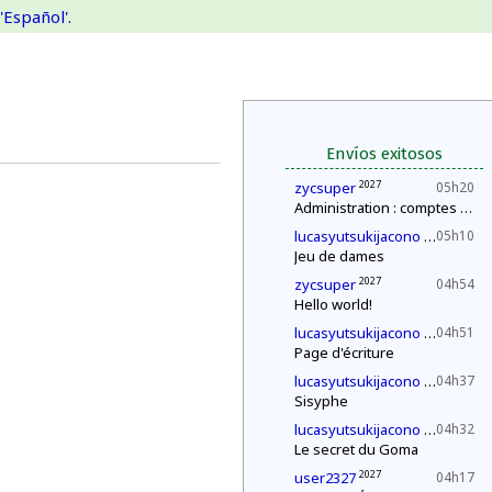
'Español'.
Envíos exitosos
2027
zycsuper
05h20
Administration : comptes annuels
2030
lucasyutsukijacono
05h10
Jeu de dames
2027
zycsuper
04h54
Hello world!
2030
lucasyutsukijacono
04h51
Page d'écriture
2030
lucasyutsukijacono
04h37
Sisyphe
2030
lucasyutsukijacono
04h32
Le secret du Goma
2027
user2327
04h17