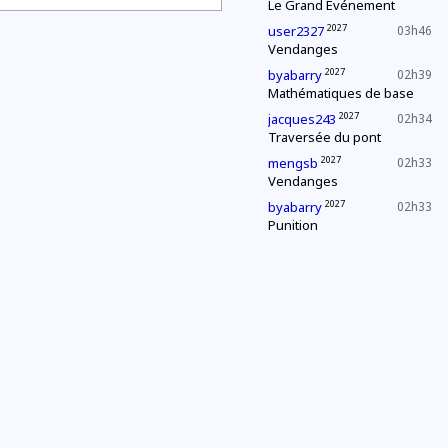
Le Grand Événement
2027
user2327
03h46
Vendanges
2027
byabarry
02h39
Mathématiques de base
2027
jacques243
02h34
Traversée du pont
2027
mengsb
02h33
Vendanges
2027
byabarry
02h33
Punition