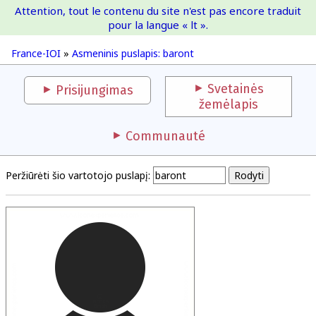
Attention, tout le contenu du site n'est pas encore traduit
France-IOI
pour la langue « lt ».
France-IOI
»
Asmeninis puslapis: baront
Svetainės
Prisijungimas
žemėlapis
Communauté
Peržiūrėti šio vartotojo puslapį: