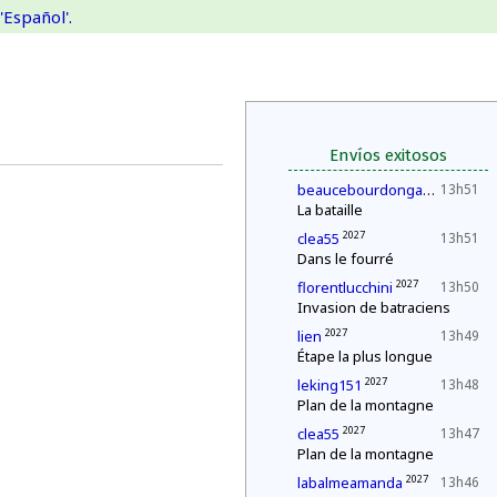
'Español'.
Envíos exitosos
2027
beaucebourdongabriel
13h51
La bataille
2027
clea55
13h51
Dans le fourré
2027
florentlucchini
13h50
Invasion de batraciens
2027
lien
13h49
Étape la plus longue
2027
leking151
13h48
Plan de la montagne
2027
clea55
13h47
Plan de la montagne
2027
labalmeamanda
13h46