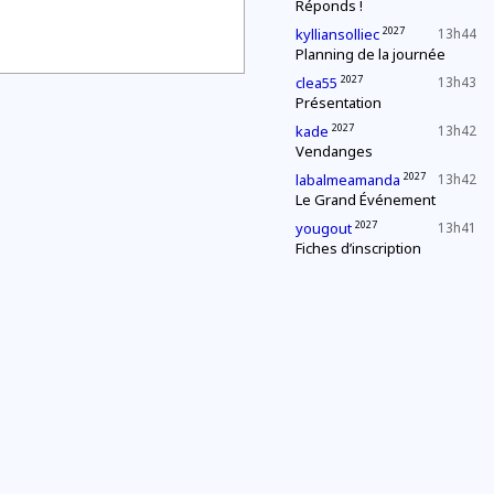
Réponds !
2027
kylliansolliec
13h44
Planning de la journée
2027
clea55
13h43
Présentation
2027
kade
13h42
Vendanges
2027
labalmeamanda
13h42
Le Grand Événement
2027
yougout
13h41
Fiches d’inscription