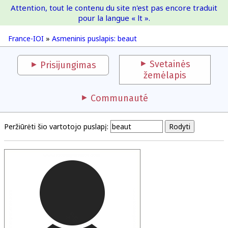
Attention, tout le contenu du site n'est pas encore traduit
France-IOI
pour la langue « lt ».
France-IOI
»
Asmeninis puslapis: beaut
Svetainės
Prisijungimas
žemėlapis
Communauté
Peržiūrėti šio vartotojo puslapį: