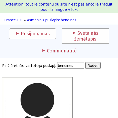
Attention, tout le contenu du site n'est pas encore traduit
France-IOI
pour la langue « lt ».
France-IOI
»
Asmeninis puslapis: bendines
Svetainės
Prisijungimas
žemėlapis
Communauté
Peržiūrėti šio vartotojo puslapį: