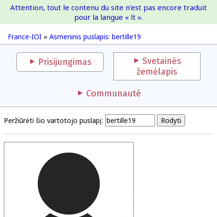
Attention, tout le contenu du site n'est pas encore traduit
France-IOI
pour la langue « lt ».
France-IOI
»
Asmeninis puslapis: bertille19
Svetainės
Prisijungimas
žemėlapis
Communauté
Peržiūrėti šio vartotojo puslapį: