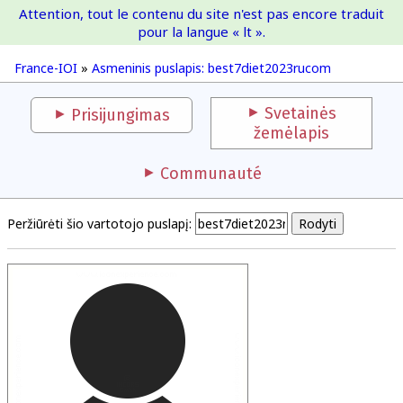
Attention, tout le contenu du site n'est pas encore traduit
France-IOI
pour la langue « lt ».
France-IOI
»
Asmeninis puslapis: best7diet2023rucom
Svetainės
Prisijungimas
žemėlapis
Communauté
Peržiūrėti šio vartotojo puslapį: