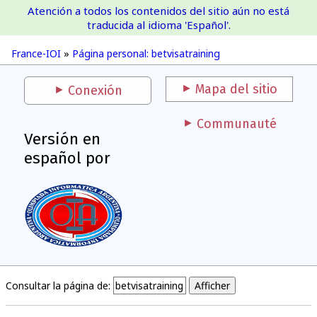
Atención a todos los contenidos del sitio aún no está
France-IOI
traducida al idioma 'Español'.
France-IOI
»
Página personal: betvisatraining
Mapa del sitio
Conexión
Communauté
Versión en
español por
Consultar la página de: