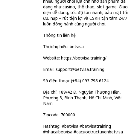
nhiều người chơi lựa chọn nhờ sản phẩm đa
dạng như casino, thể thao, slot game. Giao
diện dễ dùng, tốc độ tải nhanh, bảo mật tối
ưu, nạp – rút tiện lợi và CSKH tận tâm 24/7
luôn đồng hành cùng người chơi.
Thông tin liên hệ:
Thương hiệu: betvisa
Website: https://betvisa.training/
Email: support@betvisa.training
Số điện thoại: (+84) 093 798 6124
Địa chỉ: 189/42 Đ. Nguyễn Thượng Hiền,
Phường 5, Bình Thạnh, Hồ Chí Minh, Việt
Nam
Zipcode: 700000
Hashtag: #betvisa #betvisatraining
#nhacaibetvisa #cacuoctructuyenbetvisa