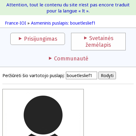
Attention, tout le contenu du site n'est pas encore traduit
France-IOI
pour la langue « lt ».
France-IOI
»
Asmeninis puslapis: bouetleslief1
Svetainės
Prisijungimas
žemėlapis
Communauté
Peržiūrėti šio vartotojo puslapį: