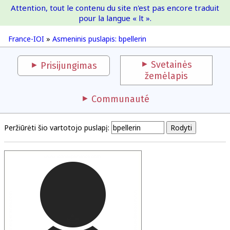
Attention, tout le contenu du site n'est pas encore traduit
France-IOI
pour la langue « lt ».
France-IOI
»
Asmeninis puslapis: bpellerin
Svetainės
Prisijungimas
žemėlapis
Communauté
Peržiūrėti šio vartotojo puslapį: