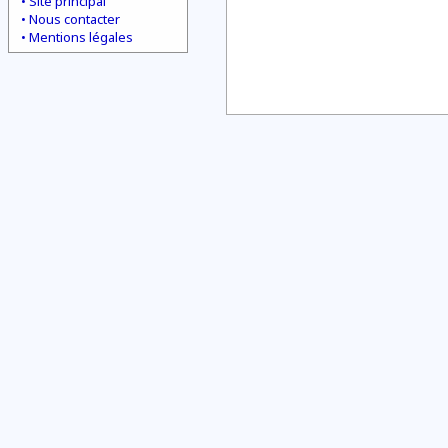
Site principal
Nous contacter
Mentions légales