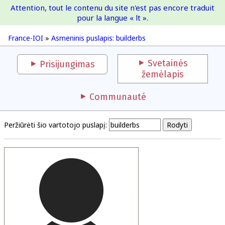
Attention, tout le contenu du site n'est pas encore traduit
France-IOI
pour la langue « lt ».
France-IOI
»
Asmeninis puslapis: builderbs
Svetainės
Prisijungimas
žemėlapis
Communauté
Peržiūrėti šio vartotojo puslapį: