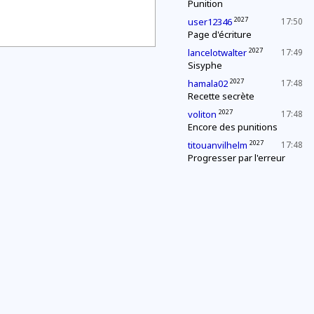
Punition
2027
user12346
17:50
Page d'écriture
2027
lancelotwalter
17:49
Sisyphe
2027
hamala02
17:48
Recette secrète
2027
voliton
17:48
Encore des punitions
2027
titouanvilhelm
17:48
Progresser par l'erreur