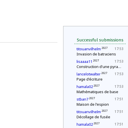
Successful submissions
2027
titouanvilhelm
17:53
Invasion de batraciens
2027
lisaaaa11
17:53
Construction d'une pyramide
2027
lancelotwalter
17:53
Page d'écriture
2027
hamala02
17:53
Mathématiques de base
2027
stban7
17:51
Maison de l'espion
2027
titouanvilhelm
17:51
Décollage de fusée
2027
hamala02
17:51