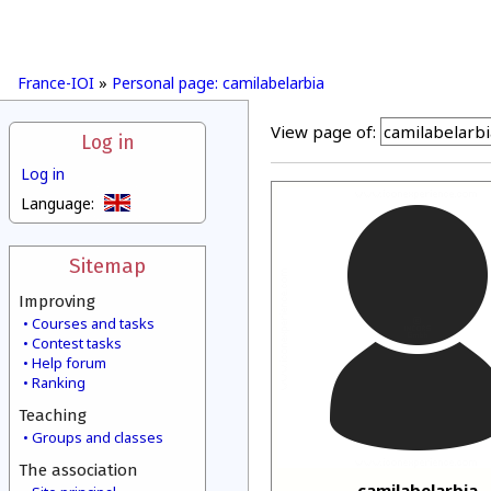
France-IOI
»
Personal page: camilabelarbia
View page of:
Log in
Log in
Language:
Sitemap
Improving
Courses and tasks
Contest tasks
Help forum
Ranking
Teaching
Groups and classes
The association
camilabelarbia