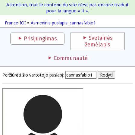
Attention, tout le contenu du site n'est pas encore traduit
France-IOI
pour la langue « lt ».
France-IOI
»
Asmeninis puslapis: cannasfabio1
Svetainės
Prisijungimas
žemėlapis
Communauté
Peržiūrėti šio vartotojo puslapį: