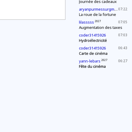
Journée des cadeaux
202
aryanpurmessurgmailcom
07:22
La roue de la fortune
2027
lilasssss
07:05
Augmentation des taxes
coder31415926
07:03
Hydroélectricité
coder31415926
06:43
Carte de cinéma
2027
yann-lebars
06:27
Fête du cinéma