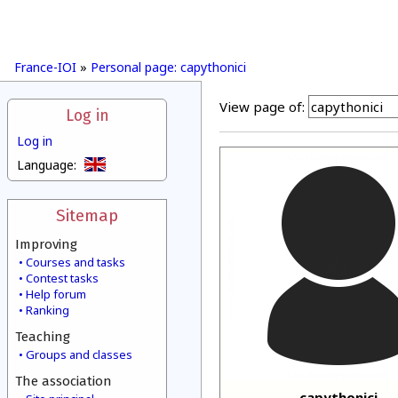
France-IOI
»
Personal page: capythonici
View page of:
Log in
Log in
Language:
Sitemap
Improving
Courses and tasks
Contest tasks
Help forum
Ranking
Teaching
Groups and classes
The association
capythonici