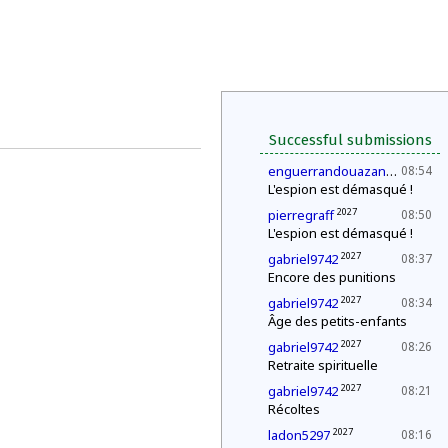
Successful submissions
2027
enguerrandouazana
08:54
L'espion est démasqué !
2027
pierregraff
08:50
L'espion est démasqué !
2027
gabriel9742
08:37
Encore des punitions
2027
gabriel9742
08:34
Âge des petits-enfants
2027
gabriel9742
08:26
Retraite spirituelle
2027
gabriel9742
08:21
Récoltes
2027
ladon5297
08:16