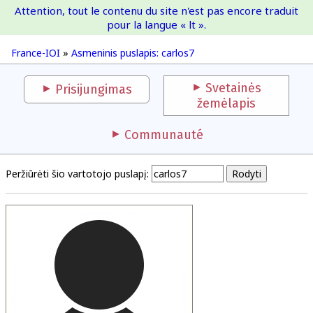
Attention, tout le contenu du site n'est pas encore traduit
France-IOI
pour la langue « lt ».
France-IOI
»
Asmeninis puslapis: carlos7
Svetainės
Prisijungimas
žemėlapis
Communauté
Peržiūrėti šio vartotojo puslapį: