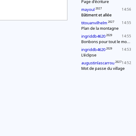
Page d'écriture
2027
mayoul
14:56
Bâtiment et allée
2027
titouanvilhelm
14:55
Plan de la montagne
2029
ingriddb4620
14:55
Bonbons pour tout le monde !
2029
ingriddb4620
14:53
L'éclipse
2027
augustinlascarrou
14:52
Mot de passe du village