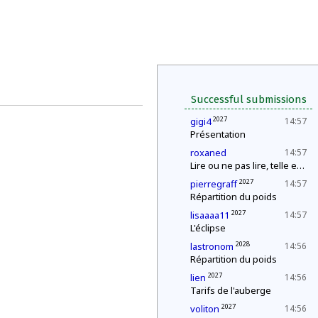
Successful submissions
2027
gigi4
14:57
Présentation
roxaned
14:57
Lire ou ne pas lire, telle est la question
2027
pierregraff
14:57
Répartition du poids
2027
lisaaaa11
14:57
L'éclipse
2028
lastronom
14:56
Répartition du poids
2027
lien
14:56
Tarifs de l'auberge
2027
voliton
14:56