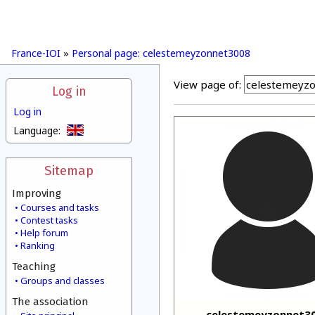
France-IOI
»
Personal page: celestemeyzonnet3008
View page of:
Log in
Log in
Language:
Sitemap
Improving
Courses and tasks
Contest tasks
Help forum
Ranking
Teaching
Groups and classes
The association
celestemeyzonnet3