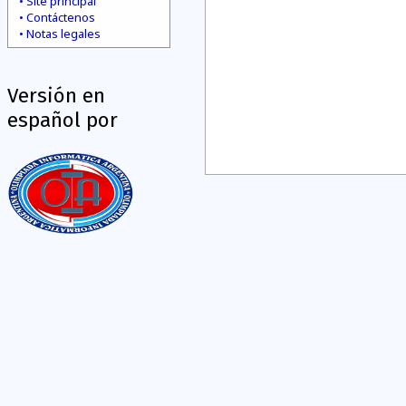
Site principal
Contáctenos
Notas legales
Versión en
español por