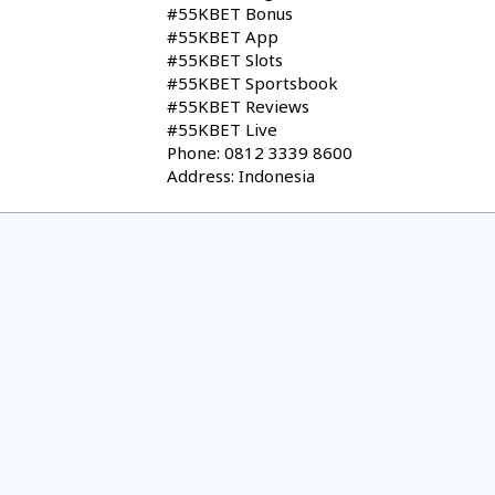
#55KBET Bonus
#55KBET App
#55KBET Slots
#55KBET Sportsbook
#55KBET Reviews
#55KBET Live
Phone: 0812 3339 8600
Address: Indonesia