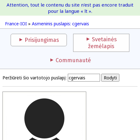
Attention, tout le contenu du site n'est pas encore traduit
France-IOI
pour la langue « lt ».
France-IOI
»
Asmeninis puslapis: cgervais
Svetainės
Prisijungimas
žemėlapis
Communauté
Peržiūrėti šio vartotojo puslapį: