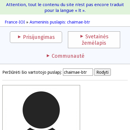
Attention, tout le contenu du site n'est pas encore traduit
France-IOI
pour la langue « lt ».
France-IOI
»
Asmeninis puslapis: chaimae-btr
Svetainės
Prisijungimas
žemėlapis
Communauté
Peržiūrėti šio vartotojo puslapį: