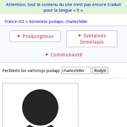
Attention, tout le contenu du site n'est pas encore traduit
France-IOI
pour la langue « lt ».
France-IOI
»
Asmeninis puslapis: charlesfeller
Svetainės
Prisijungimas
žemėlapis
Communauté
Peržiūrėti šio vartotojo puslapį: