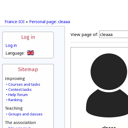
France-IOI
»
Personal page: cleaaa
View page of:
Log in
Log in
Language:
Sitemap
Improving
Courses and tasks
Contest tasks
Help forum
Ranking
Teaching
Groups and classes
The association
cleaaa