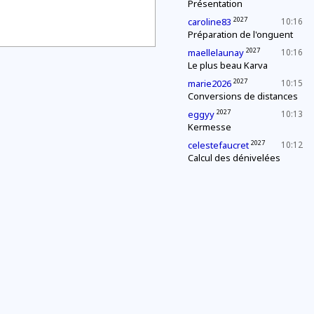
Présentation
2027
caroline83
10:16
Préparation de l'onguent
2027
maellelaunay
10:16
Le plus beau Karva
2027
marie2026
10:15
Conversions de distances
2027
eggyy
10:13
Kermesse
2027
celestefaucret
10:12
Calcul des dénivelées