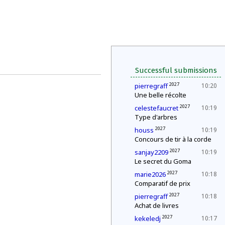
Successful submissions
2027
pierregraff
10:20
Une belle récolte
2027
celestefaucret
10:19
Type d'arbres
2027
houss
10:19
Concours de tir à la corde
2027
sanjay2209
10:19
Le secret du Goma
2027
marie2026
10:18
Comparatif de prix
2027
pierregraff
10:18
Achat de livres
2027
kekeledj
10:17