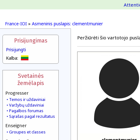
Attenti
France-IOI
»
Asmeninis puslapis: clementmunier
Peržiūrėti šio vartotojo pusla
Prisijungimas
Prisijungti
Kalba:
Svetainės
žemėlapis
Progresser
Temos ir uždaviniai
Varžybų uždaviniai
Pagalbos forumas
Sąrašas pagal rezultatus
Enseigner
Groupes et classes
clementmunier