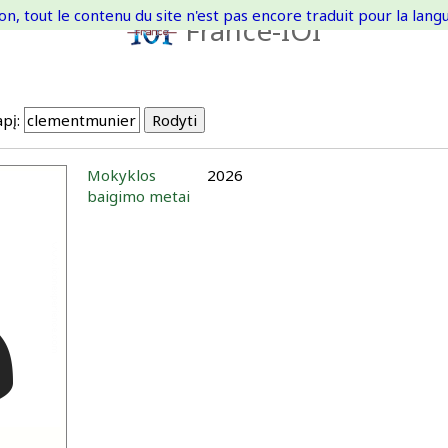
on, tout le contenu du site n'est pas encore traduit pour la langue
France-IOI
pį:
Mokyklos
2026
baigimo metai