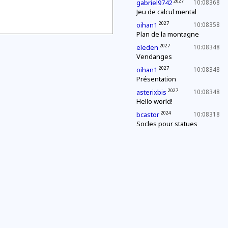
2027
gabriel9742
10:08368
Jeu de calcul mental
2027
oihan1
10:08358
Plan de la montagne
2027
eleden
10:08348
Vendanges
2027
oihan1
10:08348
Présentation
2027
asterixbis
10:08348
Hello world!
2024
bcastor
10:08318
Socles pour statues