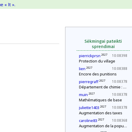
 « lt ».
Sėkmingai pateikti
sprendimai
2027
pierrickprsn
10:08398
Protection du village
2027
lien
10:08388
Encore des punitions
2027
pierregraff
10:08378
Département de chimie : mélange explosif
2027
muin
10:08378
Mathématiques de base
2027
juliette1403
10:08378
Augmentation des taxes
2027
caroline83
10:08368
Augmentation de la population