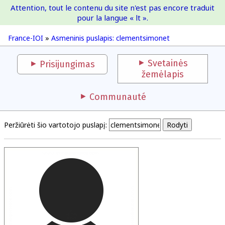
Attention, tout le contenu du site n'est pas encore traduit
France-IOI
pour la langue « lt ».
France-IOI
»
Asmeninis puslapis: clementsimonet
Svetainės
Prisijungimas
žemėlapis
Communauté
Peržiūrėti šio vartotojo puslapį: