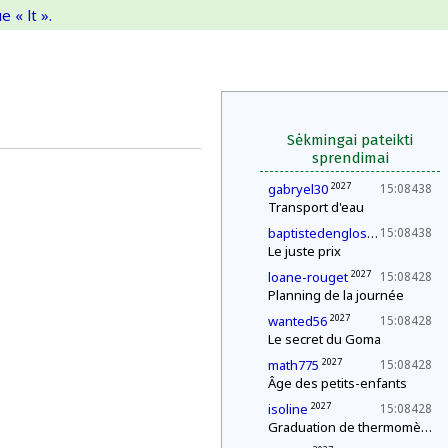
 « lt ».
Sėkmingai pateikti
sprendimai
2027
gabryel30
15:08438
Transport d'eau
2027
baptistedenglos
15:08438
Le juste prix
2027
loane-rouget
15:08428
Planning de la journée
2027
wanted56
15:08428
Le secret du Goma
2027
math775
15:08428
Âge des petits-enfants
2027
isoline
15:08428
Graduation de thermomètres