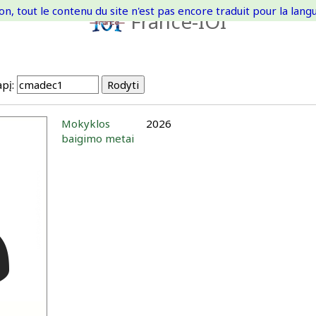
on, tout le contenu du site n'est pas encore traduit pour la langue
France-IOI
pį:
Mokyklos
2026
baigimo metai