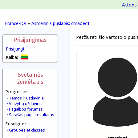
Attenti
France-IOI
»
Asmeninis puslapis: cmadec1
Peržiūrėti šio vartotojo pusla
Prisijungimas
Prisijungti
Kalba:
Svetainės
žemėlapis
Progresser
Temos ir uždaviniai
Varžybų uždaviniai
Pagalbos forumas
Sąrašas pagal rezultatus
Enseigner
Groupes et classes
cmadec1