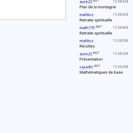
2027
aure22
15:08428
Plan de la montagne
mahlioz
15:08428
Retraite spirituelle
2027
math775
15:08408
Retraite spirituelle
mahlioz
15:08398
Récoltes
2027
aure22
15:08398
Présentation
2027
cayadi5
15:08388
Mathématiques de base