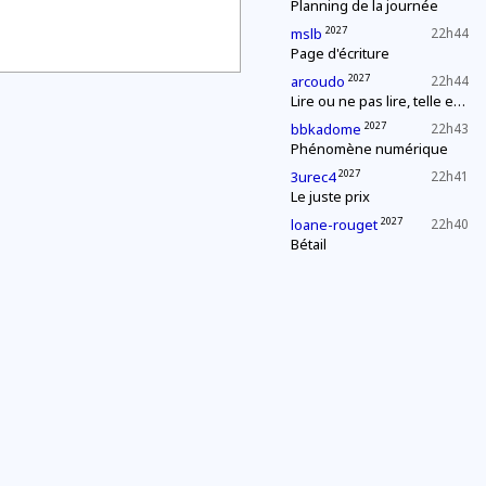
Planning de la journée
2027
mslb
22h44
Page d'écriture
2027
arcoudo
22h44
Lire ou ne pas lire, telle est la question
2027
bbkadome
22h43
Phénomène numérique
2027
3urec4
22h41
Le juste prix
2027
loane-rouget
22h40
Bétail