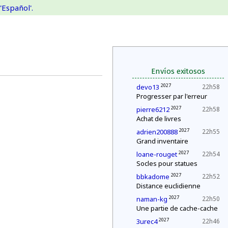
'Español'.
Envíos exitosos
2027
devo13
22h58
Progresser par l'erreur
2027
pierre6212
22h58
Achat de livres
2027
adrien200888
22h55
Grand inventaire
2027
loane-rouget
22h54
Socles pour statues
2027
bbkadome
22h52
Distance euclidienne
2027
naman-kg
22h50
Une partie de cache-cache
2027
3urec4
22h46