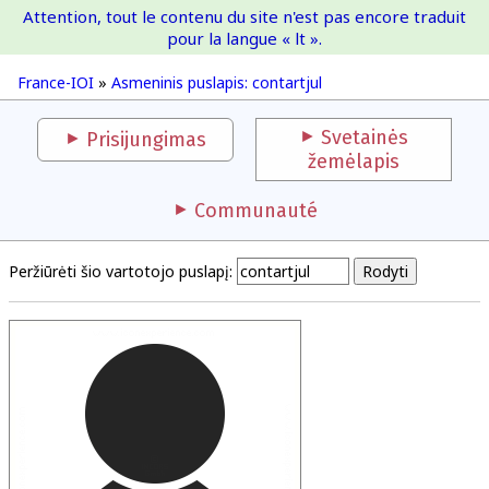
Attention, tout le contenu du site n'est pas encore traduit
France-IOI
pour la langue « lt ».
France-IOI
»
Asmeninis puslapis: contartjul
Svetainės
Prisijungimas
žemėlapis
Communauté
Peržiūrėti šio vartotojo puslapį: