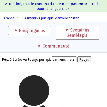
Attention, tout le contenu du site n'est pas encore traduit
France-IOI
pour la langue « lt ».
France-IOI
»
Asmeninis puslapis: damienchristen
Svetainės
Prisijungimas
žemėlapis
Communauté
Peržiūrėti šio vartotojo puslapį: