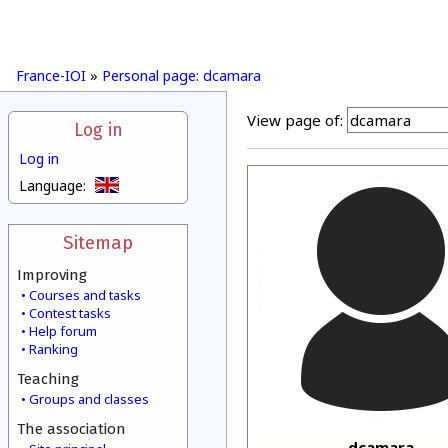
France-IOI
»
Personal page: dcamara
View page of:
Log in
Log in
Language:
Sitemap
Improving
Courses and tasks
Contest tasks
Help forum
Ranking
Teaching
Groups and classes
The association
dcamara