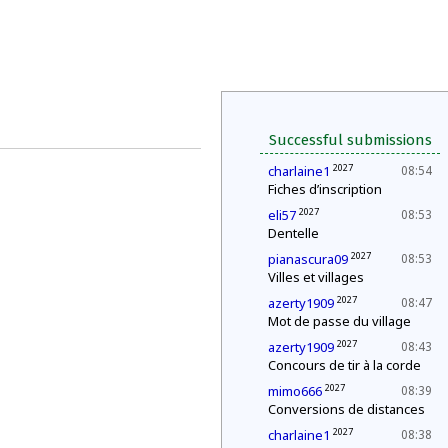
Successful submissions
2027
charlaine1
08:54
Fiches d’inscription
2027
eli57
08:53
Dentelle
2027
pianascura09
08:53
Villes et villages
2027
azerty1909
08:47
Mot de passe du village
2027
azerty1909
08:43
Concours de tir à la corde
2027
mimo666
08:39
Conversions de distances
2027
charlaine1
08:38