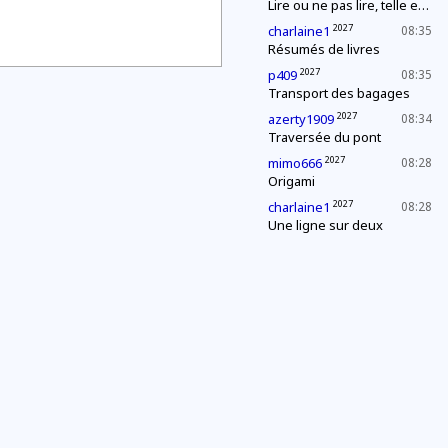
Lire ou ne pas lire, telle est la question
2027
charlaine1
08:35
Résumés de livres
2027
p409
08:35
Transport des bagages
2027
azerty1909
08:34
Traversée du pont
2027
mimo666
08:28
Origami
2027
charlaine1
08:28
Une ligne sur deux