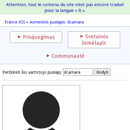
Attention, tout le contenu du site n'est pas encore traduit
France-IOI
pour la langue « lt ».
France-IOI
»
Asmeninis puslapis: dcamara
Svetainės
Prisijungimas
žemėlapis
Communauté
Peržiūrėti šio vartotojo puslapį: