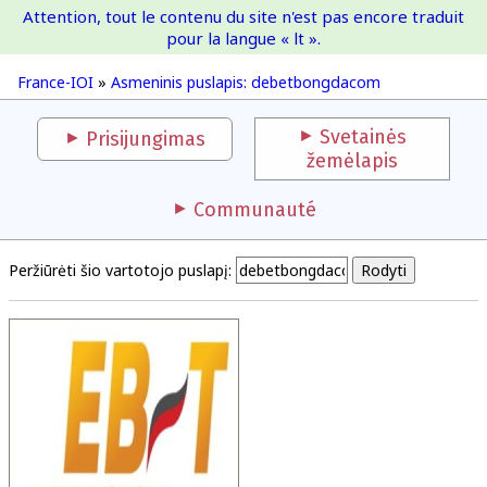
Attention, tout le contenu du site n'est pas encore traduit
France-IOI
pour la langue « lt ».
France-IOI
»
Asmeninis puslapis: debetbongdacom
Svetainės
Prisijungimas
žemėlapis
Communauté
Peržiūrėti šio vartotojo puslapį: