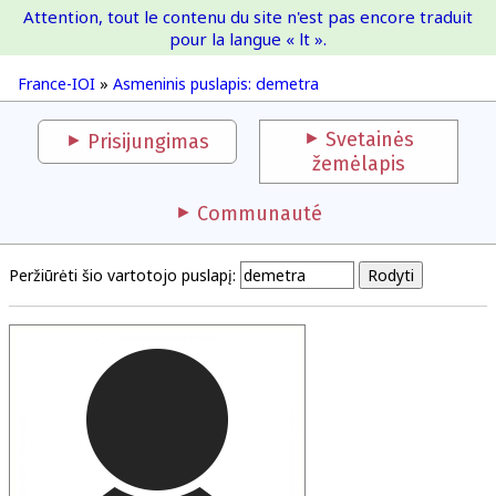
Attention, tout le contenu du site n'est pas encore traduit
France-IOI
pour la langue « lt ».
France-IOI
»
Asmeninis puslapis: demetra
Svetainės
Prisijungimas
žemėlapis
Communauté
Peržiūrėti šio vartotojo puslapį: