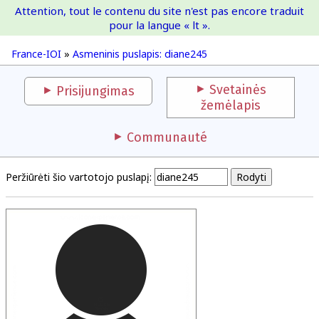
Attention, tout le contenu du site n'est pas encore traduit
France-IOI
pour la langue « lt ».
France-IOI
»
Asmeninis puslapis: diane245
Svetainės
Prisijungimas
žemėlapis
Communauté
Peržiūrėti šio vartotojo puslapį: