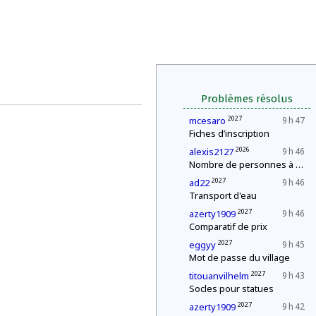
Problèmes résolus
2027
mcesaro
9 h 47
Fiches d’inscription
2026
alexis2127
9 h 46
Nombre de personnes à la fête
2027
ad22
9 h 46
Transport d'eau
2027
azerty1909
9 h 46
Comparatif de prix
2027
eggyy
9 h 45
Mot de passe du village
2027
titouanvilhelm
9 h 43
Socles pour statues
2027
azerty1909
9 h 42