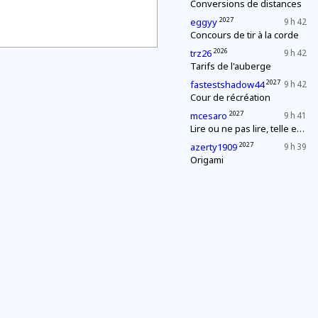
Conversions de distances
2027
eggyy
9 h 42
Concours de tir à la corde
2026
trz26
9 h 42
Tarifs de l'auberge
2027
fastestshadow44
9 h 42
Cour de récréation
2027
mcesaro
9 h 41
Lire ou ne pas lire, telle est la question
2027
azerty1909
9 h 39
Origami